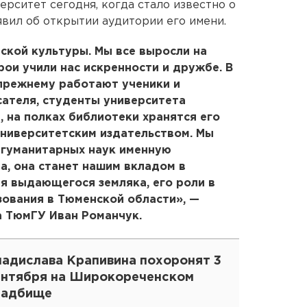
рситет сегодня, когда стало известно о
явил об открытии аудитории его имени.
ской культуры. Мы все выросли на
рои учили нас искренности и дружбе. В
прежнему работают ученики и
сателя, студенты университета
 на полках библиотеки хранятся его
университетским издательством. Мы
-гуманитарных наук именную
, она станет нашим вкладом в
я выдающегося земляка, его роли в
ования в Тюменской области», —
 ТюмГУ Иван Романчук.
ладислава Крапивина похоронят 3
ентября на Широкореченском
ладбище