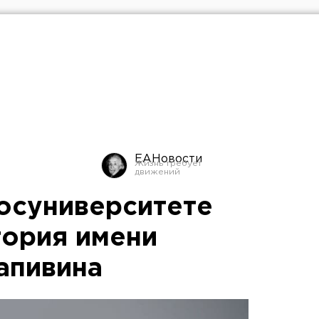
ЕАНовости
осуниверситете
тория имени
апивина