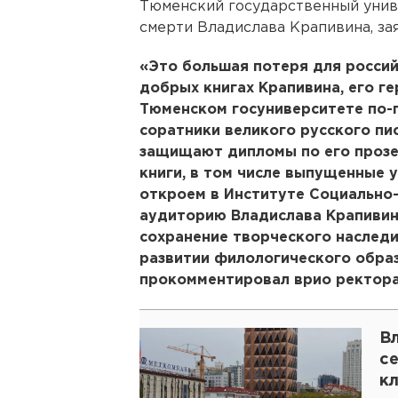
Тюменский государственный униве
смерти Владислава Крапивина, за
«Это большая потеря для россий
добрых книгах Крапивина, его ге
Тюменском госуниверситете по-
соратники великого русского пи
защищают дипломы по его прозе,
книги, в том числе выпущенные 
откроем в Институте Социально
аудиторию Владислава Крапивина
сохранение творческого наследи
развитии филологического образ
прокомментировал врио ректора
В
с
к