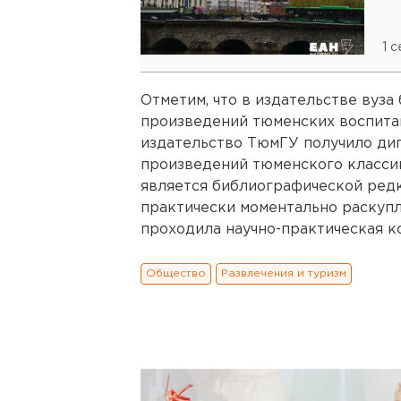
1 
Отметим, что в издательстве вуз
произведений тюменских воспитан
издательство ТюмГУ получило дип
произведений тюменского класси
является библиографической ред
практически моментально раскупл
проходила научно-практическая к
Общество
Развлечения и туризм