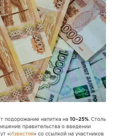
т подорожание напитка на
10–25%
. Столь
решение правительства о введении
ут «
Известия
» со ссылкой на участников