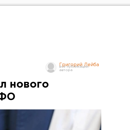
Григорий Лейба
л нового
рФО