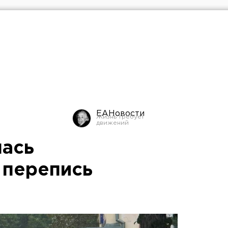
ЕАНовости
лась
 перепись