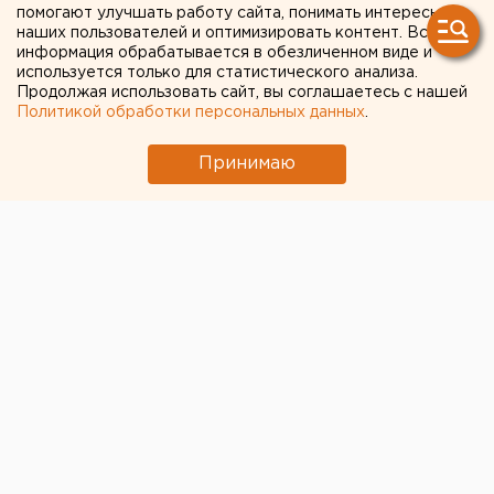
пробку на трассе М-5
помогают улучшать работу сайта, понимать интересы
наших пользователей и оптимизировать контент. Вся
«Урал»
информация обрабатывается в обезличенном виде и
используется только для статистического анализа.
Продолжая использовать сайт, вы соглашаетесь с нашей
Политикой обработки персональных данных
.
Принимаю
Водители в соцсетях сообщают, что на участке
трассы М-5 «Урал» от Сима до Кропачево