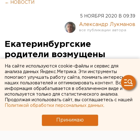
← НОВОСТИ
5 НОЯБРЯ 2020 В 09:39
Александр Лукманов
Екатеринбургские
родители возмущены
продажей конфет с
На сайте используются cookie-файлы и сервис для
анализа данных Яндекс.Метрика. Эти инструменты
изображением гениталий
помогают улучшать работу сайта, понимать интересы
наших пользователей и оптимизировать контент. Вся
(ВИДЕО)
информация обрабатывается в обезличенном виде и
используется только для статистического анализа.
Продолжая использовать сайт, вы соглашаетесь с нашей
Политикой обработки персональных данных
.
Принимаю