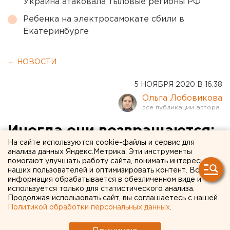
Украина атаковала тыловые регионы РФ
Ребенка на электросамокате сбили в
Екатеринбурге
← НОВОСТИ
5 НОЯБРЯ 2020 В 16:38
Ольга Лобовикова
Иногда они возвращаются:
На сайте используются cookie-файлы и сервис для
не прижившиеся в Омске
анализа данных Яндекс.Метрика. Эти инструменты
помогают улучшать работу сайта, понимать интересы
свердловчане
наших пользователей и оптимизировать контент. Вся
оптимизируют медицину на
информация обрабатывается в обезличенном виде и
используется только для статистического анализа.
Урале
Продолжая использовать сайт, вы соглашаетесь с нашей
Политикой обработки персональных данных
.