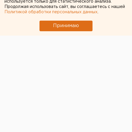
используется только для статистического анализа.
Продолжая использовать сайт, вы соглашаетесь с нашей
Политикой обработки персональных данных
.
Принимаю
© ЕАН, СУ СКР по Свердловской области
Следственно-оперативная группа завершила работу
на месте массового убийства в квартире дома по
улице Социалистической в Екатеринбурге,