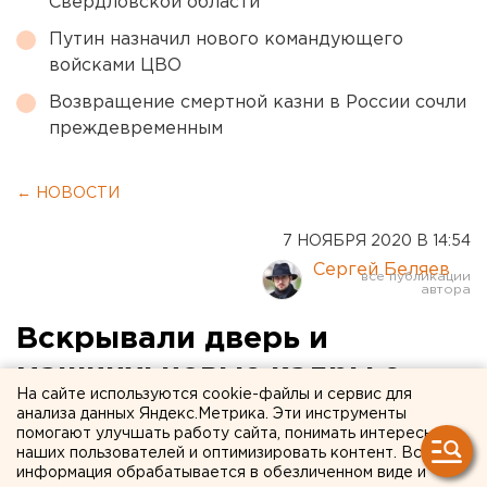
Свердловской области
Путин назначил нового командующего
войсками ЦВО
Возвращение смертной казни в России сочли
преждевременным
← НОВОСТИ
7 НОЯБРЯ 2020 В 14:54
Сергей Беляев
Вскрывали дверь и
машину: новые кадры с
На сайте используются cookie-файлы и сервис для
места массового убийства
анализа данных Яндекс.Метрика. Эти инструменты
помогают улучшать работу сайта, понимать интересы
на «вписке» в
наших пользователей и оптимизировать контент. Вся
информация обрабатывается в обезличенном виде и
Екатеринбурге (ФОТО)