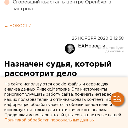
Сгоревший квартал в центре Оренбурга
застроят
← НОВОСТИ
25 НОЯБРЯ 2020 В 12:58
ЕАНовости
Назначен судья, который
рассмотрит дело
свердловского депутата
На сайте используются cookie-файлы и сервис для
анализа данных Яндекс.Метрика. Эти инструменты
Коркина, обвиняемого в
помогают улучшать работу сайта, понимать интересы
наших пользователей и оптимизировать контент. Вся
убийстве
информация обрабатывается в обезличенном виде и
используется только для статистического анализа.
Продолжая использовать сайт, вы соглашаетесь с нашей
Политикой обработки персональных данных
.