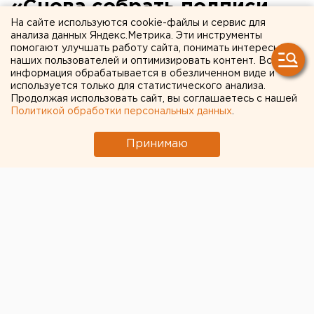
«Снова собрать подписи
На сайте используются cookie-файлы и сервис для
или забыть»: есть ли шансы
анализа данных Яндекс.Метрика. Эти инструменты
помогают улучшать работу сайта, понимать интересы
продолжить борьбу за
наших пользователей и оптимизировать контент. Вся
прямые выборы мэров в
информация обрабатывается в обезличенном виде и
используется только для статистического анализа.
Свердловской области
Продолжая использовать сайт, вы соглашаетесь с нашей
Политикой обработки персональных данных
.
Принимаю