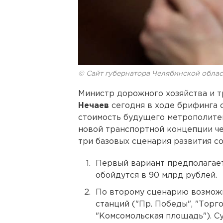
© Сайт губернатора Челябинской облас
Министр дорожного хозяйства и 
Нечаев
сегодня в ходе брифинга 
стоимость будущего метрополитен
новой транспортной концепции ч
три базовых сценария развития с
Первый вариант предполагает
обойдутся в 90 млрд рублей.
По второму сценарию возмож
станций ("Пр. Победы", "Торг
"Комсомольская площадь"). С