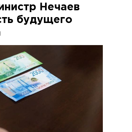
инистр Нечаев
сть будущего
а