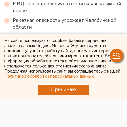
МИД призвал россиян готовиться к затяжной
войне
Ракетная опасность угрожает Челябинской
области
Путин назначил нового командующего
На сайте используются cookie-файлы и сервис для
войсками ЦВО
анализа данных Яндекс.Метрика. Эти инструменты
помогают улучшать работу сайта, понимать интересы
Челябинцев предупредили о возможном
наших пользователей и оптимизировать контент. Вся
выходе из берегов реки Миасс
информация обрабатывается в обезличенном виде и
используется только для статистического анализа.
Федеральные компании не могут найти в
Продолжая использовать сайт, вы соглашаетесь с нашей
Екатеринбурге земли под апартаменты
Политикой обработки персональных данных
.
Принимаю
← НОВОСТИ
22 ДЕКАБРЯ 2020 В 12:28
Александра Аксёнова