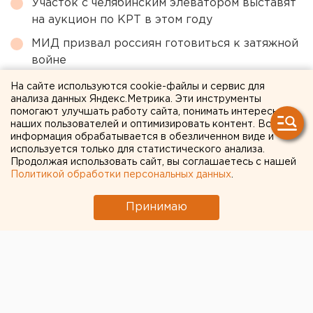
Участок с челябинским элеватором выставят
на аукцион по КРТ в этом году
МИД призвал россиян готовиться к затяжной
войне
Чем опасны ракеты «Фламинго», которыми
На сайте используются cookie-файлы и сервис для
анализа данных Яндекс.Метрика. Эти инструменты
Украина атаковала тыловые регионы РФ
помогают улучшать работу сайта, понимать интересы
Режим БПЛА-опасности ввели в Пермском
наших пользователей и оптимизировать контент. Вся
информация обрабатывается в обезличенном виде и
крае
используется только для статистического анализа.
Продолжая использовать сайт, вы соглашаетесь с нашей
Политикой обработки персональных данных
.
← НОВОСТИ
Принимаю
23 ДЕКАБРЯ 2020 В 10:54
Ольга Лобовикова
Будут ездить «Ласточки»:
СвЖД раскрыла планы по