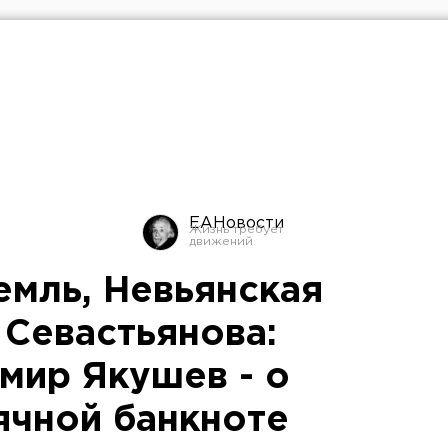
ЕАНовости
емль, Невьянская
 Севастьянова:
мир Якушев - о
ячной банкноте