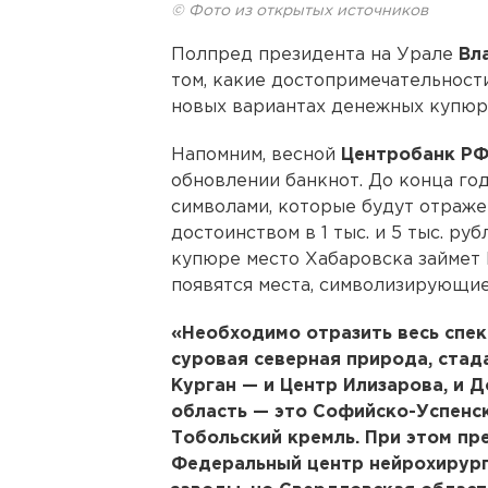
© Фото из открытых источников
Полпред президента на Урале
Вл
том, какие достопримечательност
новых вариантах денежных купюр
Напомним, весной
Центробанк Р
обновлении банкнот. До конца го
символами, которые будут отраж
достоинством в 1 тыс. и 5 тыс. руб
купюре место Хабаровска займет 
появятся места, символизирующи
«Необходимо отразить весь спек
суровая северная природа, стад
Курган — и Центр Илизарова, и 
область — это Софийско-Успенск
Тобольский кремль. При этом п
Федеральный центр нейрохирург