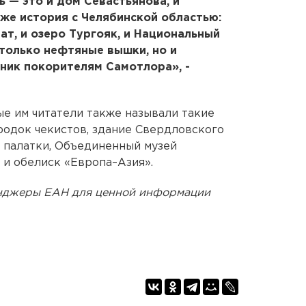
ь — это и дом Севастьянова, и
 же история с Челябинской областью:
ат, и озеро Тургояк, и Национальный
 только нефтяные вышки, но и
ник покорителям Самотлора», -
е им читатели также называли такие
родок чекистов, здание Свердловского
 палатки, Объединенный музей
 и обелиск «Европа–Азия».
енджеры ЕАН для ценной информации