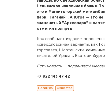
заводы, но Свердловская област
Невьянская наклонная башня. Та
это и Магнитогорский меткомбин
парк "Таганай". А Югра — это не
знаменитый "Археопарк" и памят
отметил полпред.
Как сообщает издание, опрошенны
«свердловские» варианты, как Го
горсовета, Шарташские каменные
писателей Урала в Екатеринбурге
Есть новость — поделитесь! Месс
+7 922 143 47 42
Политика
Общество