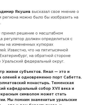
адимир Якушев
высказал свое мнение о
и региона можно было бы изобразить на
.
Ф
принял решение о масштабном
да регулятор должен определиться с
ены на измененных купюрах
лей. Известно, что на пятитысячной
Екатеринбург, на обратной стороне
е Уральский федеральный округ.
тр жизни субъектов. Ямал — это и
а оленей и одновременно порт Сабетта.
Долматовский монастырь. Тюменская
ий кафедральный собор XVII века и
рекрасным символом может стать
ии. Мы помним знаменитые уральские