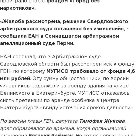
проиграло спор с
фондом «Город без
наркотиков».
«Жалоба рассмотрена, решение Свердловского
арбитражного суда оставлено без изменений», -
сообщили ЕАН в Семнадцатом арбитражном
апелляционный суде Перми.
ЕАН сообщал, что в Арбитражном суде
Свердловской области был рассмотрен иск к фонду
ГБН, по которому
МУГИСО требовало от фонда 4,6
млн рублей.
Эту сумму общественники, по версии
чиновников, задолжали за аренду здания на улице
Белинского в Екатеринбурге. МУГИСО отказалось
снять претензии по аренде особняка в центре
Екатеринбурга «ввиду истечения сроков давности».
По версии главы ГБН, депутата
Тимофея Жукова
,
долг образовался во времена, когда организацией
руководил
Евгений Ройзман
. Но тот все обвинения в