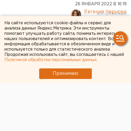
26 ЯНВАРЯ 2022 В 16:19
Евгения Чернова
На сайте используются cookie-файлы и сервис для
анализа данных Яндекс.Метрика. Эти инструменты
В Оренбурге на отлов
помогают улучшать работу сайта, понимать интересы
бродячих собак выделят
наших пользователей и оптимизировать контент. Вся
информация обрабатывается в обезличенном виде и
почти 5 млн рублей
используется только для статистического анализа.
Продолжая использовать сайт, вы соглашаетесь с нашей
Политикой обработки персональных данных
.
Этого хватит, чтобы отловить 385 собак.
Принимаю