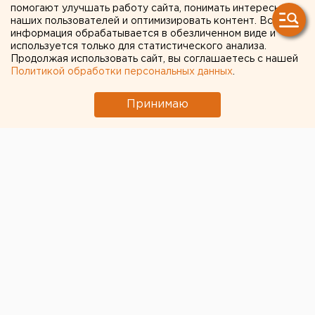
помогают улучшать работу сайта, понимать интересы
наших пользователей и оптимизировать контент. Вся
информация обрабатывается в обезличенном виде и
используется только для статистического анализа.
Продолжая использовать сайт, вы соглашаетесь с нашей
Политикой обработки персональных данных
.
Принимаю
ЧИТАЙТЕ ТАКЖЕ:
Под Екатеринбургом диверсанты взорвали
создателя дрона «Упырь»
Власти Екатеринбурга рассказали о борьбе с
желтой водой
В Екатеринбурге горит склад Wildberries
Путин назначил нового командующего
войсками ЦВО
МИД призвал россиян готовиться к затяжной
войне