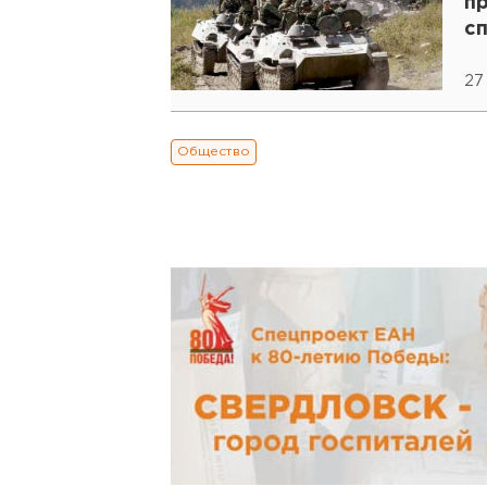
п
с
27
Общество