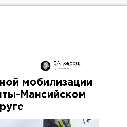
ЕАНовости
чной мобилизации
нты-Мансийском
руге