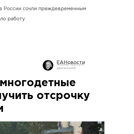
в России сочли преждевременным
ло работу
ЕАНовости
: многодетные
лучить отсрочку
и