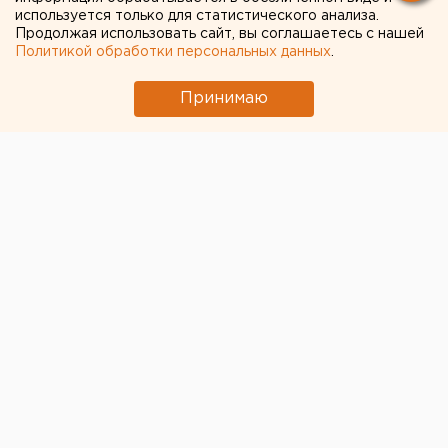
используется только для статистического анализа.
Продолжая использовать сайт, вы соглашаетесь с нашей
Политикой обработки персональных данных
.
Принимаю
© Алексей Колчин
Полпред президента РФ на Урале
Владимир
Якушев
завтра, 16 ноября, посетит Челябинск. Об
этом ЕАН сообщил осведомленный источник.