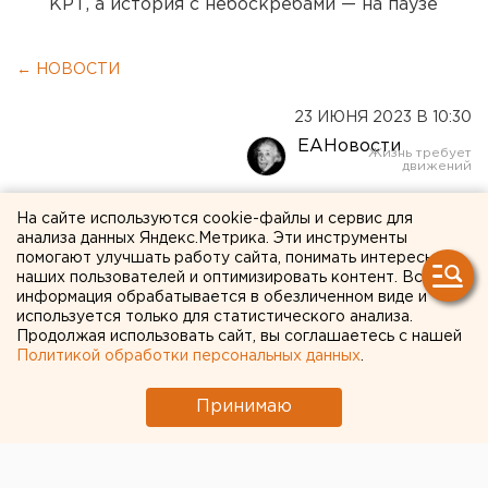
КРТ, а история с небоскребами — на паузе
← НОВОСТИ
23 ИЮНЯ 2023 В 10:30
ЕАНовости
Команды УГМК по
На сайте используются cookie-файлы и сервис для
анализа данных Яндекс.Метрика. Эти инструменты
настольному теннису
помогают улучшать работу сайта, понимать интересы
наших пользователей и оптимизировать контент. Вся
впервые сделали золотой
информация обрабатывается в обезличенном виде и
дубль в первенстве России
используется только для статистического анализа.
Продолжая использовать сайт, вы соглашаетесь с нашей
Политикой обработки персональных данных
.
Принимаю