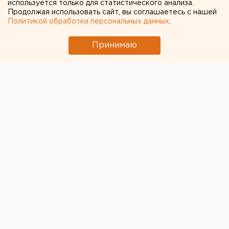
используется только для статистического анализа.
Продолжая использовать сайт, вы соглашаетесь с нашей
Политикой обработки персональных данных
.
Принимаю
© Пресс-служба ГУ МВД по Челябинской области
В Челябинской области у "ГАЗель" Next
оторвало
сразу оба задних колеса.
Сотрудники ДПС помогли
мужчине починить автомобиль и сопроводили его до
пункта назначения.