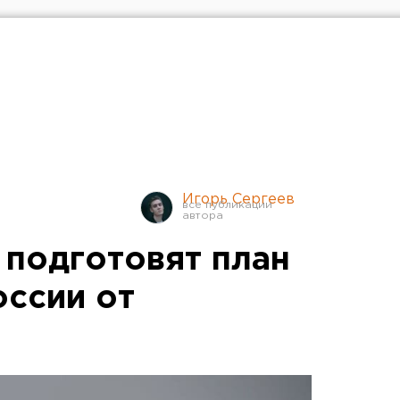
Игорь Сергеев
подготовят план
оссии от