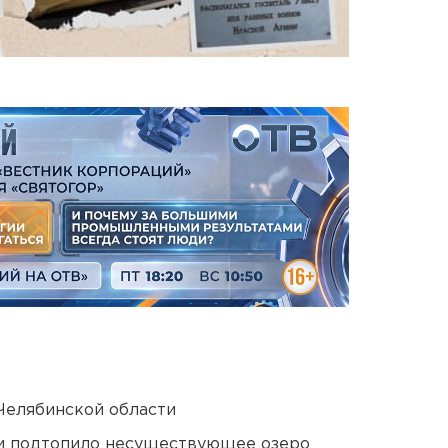
Челябинской области
ти подтопило несуществующее озеро