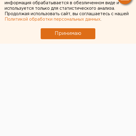
информация обрабатывается в обезличенном виде и
используется только для статистического анализа.
Продолжая использовать сайт, вы соглашаетесь с нашей
Политикой обработки персональных данных
.
Принимаю
Прокуратура Свердловской области направила в
суд уголовные дела о
мошенничестве в сфере
автострахования
. Автомахинаторы незаконно
получили свыше 3,6 млн рублей.