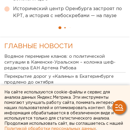
Исторический центр Оренбурга застроят по
КРТ, а история с небоскребами — на паузе
ГЛАВНЫЕ НОВОСТИ
Водяное перемирие кланов: о политической
ситуации в Каменске-Уральском – колонка шеф-
редактора ЕАН Артема Рябова
Перекрытие дорог у «Калины» в Екатеринбурге
продлено до октября
«Люди скорее останутся дома»: свердловские
На сайте используются cookie-файлы и сервис для
политологи - о явке на выборах в Госдуму
анализа данных Яндекс.Метрика. Эти инструменты
помогают улучшать работу сайта, понимать интересы
Почему украинские БПЛА атакуют УрФО по утрам
наших пользователей и оптимизировать контент. Вся
информация обрабатывается в обезличенном виде и
«Основа уюта сотен тысяч домов»: на
используется только для статистического анализа.
екатеринбургском Заводе керамических изделий
Продолжая использовать сайт, вы соглашаетесь с нашей
наградили лучших сотрудников
Политикой обработки персональных данных
.