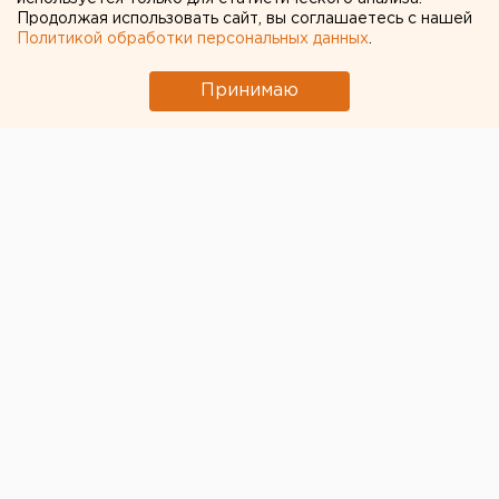
Продолжая использовать сайт, вы соглашаетесь с нашей
Политикой обработки персональных данных
.
Принимаю
© ЕАН. В Челябинске действует режим НМУ
В Челябинске наблюдаются
неблагоприятные
метеорологические условия
второй степени. Об
этом сообщили в региональном Гидрометцентре.
По данным синоптиков, режим НМУ второй степени