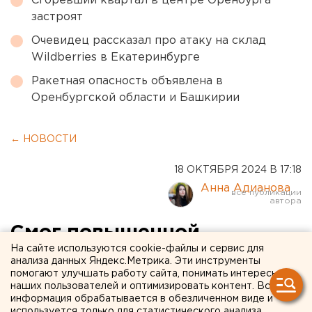
Сгоревший квартал в центре Оренбурга
застроят
Очевидец рассказал про атаку на склад
Wildberries в Екатеринбурге
Ракетная опасность объявлена в
Оренбургской области и Башкирии
← НОВОСТИ
18 ОКТЯБРЯ 2024 В 17:18
Анна Адианова
Смог повышенной
На сайте используются cookie-файлы и сервис для
опасности накрывает
анализа данных Яндекс.Метрика. Эти инструменты
помогают улучшать работу сайта, понимать интересы
Челябинск
наших пользователей и оптимизировать контент. Вся
информация обрабатывается в обезличенном виде и
используется только для статистического анализа.