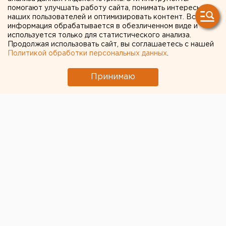
помогают улучшать работу сайта, понимать интересы
наших пользователей и оптимизировать контент. Вся
информация обрабатывается в обезличенном виде и
используется только для статистического анализа.
Продолжая использовать сайт, вы соглашаетесь с нашей
Политикой обработки персональных данных
.
Принимаю
ЧИТАЙТЕ ТАКЖЕ:
Под Екатеринбургом диверсанты взорвали
создателя дрона «Упырь»
Власти Екатеринбурга рассказали о борьбе с
желтой водой
Ракетную опасность объявили в
Свердловской области
МИД призвал россиян готовиться к затяжной
войне