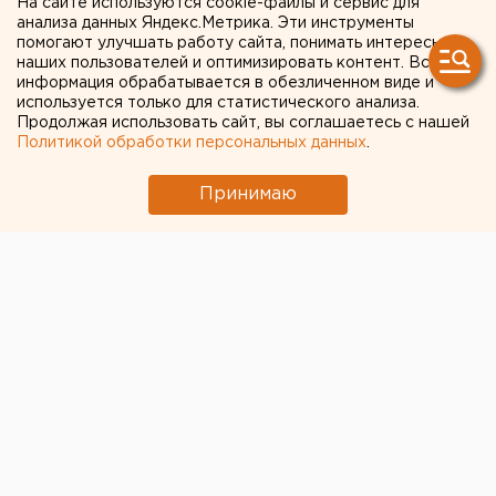
На сайте используются cookie-файлы и сервис для
еще больше «Городов
анализа данных Яндекс.Метрика. Эти инструменты
помогают улучшать работу сайта, понимать интересы
трудовой доблести»
наших пользователей и оптимизировать контент. Вся
информация обрабатывается в обезличенном виде и
используется только для статистического анализа.
Продолжая использовать сайт, вы соглашаетесь с нашей
Политикой обработки персональных данных
.
Принимаю
© ЕАН / В Челябинской области задумались об
увеличении числа населенных пунктов со статусом
"Город трудовой доблести"