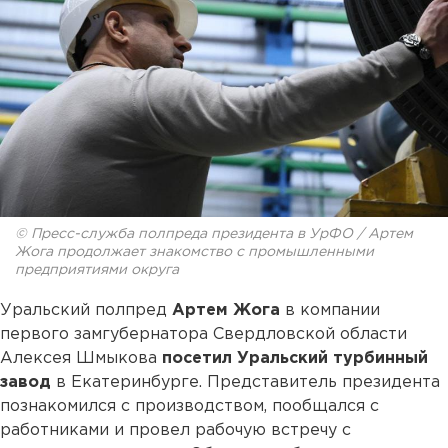
© Пресс-служба полпреда президента в УрФО / Артем
Жога продолжает знакомство с промышленными
предприятиями округа
Уральский полпред
Артем Жога
в компании
первого замгубернатора Свердловской области
Алексея Шмыкова
посетил Уральский турбинный
завод
в Екатеринбурге. Представитель президента
познакомился с производством, пообщался с
работниками и провел рабочую встречу с