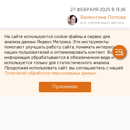
27 ФЕВРАЛЯ 2025 В 13:26
Валентина Попова
Число особо тяжких
На сайте используются cookie-файлы и сервис для
анализа данных Яндекс.Метрика. Эти инструменты
преступлений резко
помогают улучшать работу сайта, понимать интересы
наших пользователей и оптимизировать контент. Вся
выросло в Свердловской
информация обрабатывается в обезличенном виде и
области
используется только для статистического анализа.
Продолжая использовать сайт, вы соглашаетесь с нашей
Политикой обработки персональных данных
.
Больше мошенников и меньше убийц нашли в
2024 году в Свердловской области
Принимаю