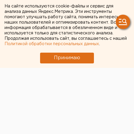
Нападающий
На сайте используются cookie-файлы и сервис для
анализа данных Яндекс.Метрика. Эти инструменты
«Автомобилиста» Шаров -
помогают улучшать работу сайта, понимать интересы
наших пользователей и оптимизировать контент. Вся
о проигрыше в первом
информация обрабатывается в обезличенном виде и
матче плей-офф
используется только для статистического анализа.
Продолжая использовать сайт, вы соглашаетесь с нашей
Политикой обработки персональных данных
.
Александр Шаров рассказал о проигрыше
«Автомобилиста» в первом матче плей-офф
Принимаю