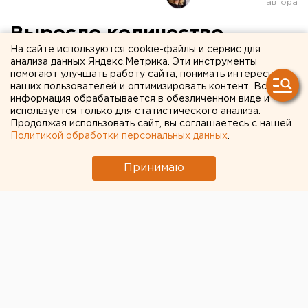
Выросло количество
На сайте используются cookie-файлы и сервис для
погибших при
анализа данных Яндекс.Метрика. Эти инструменты
помогают улучшать работу сайта, понимать интересы
землетрясении в Мьянме
наших пользователей и оптимизировать контент. Вся
информация обрабатывается в обезличенном виде и
Число погибших в результате землетрясения в
используется только для статистического анализа.
Продолжая использовать сайт, вы соглашаетесь с нашей
Мьянме достигло 1,7 тысячи человек
Политикой обработки персональных данных
.
Принимаю