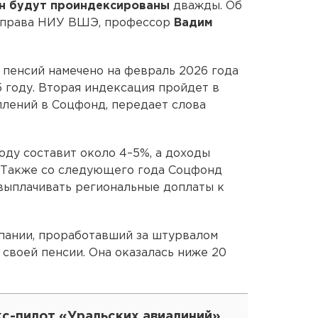
ян будут проиндексированы
дважды. Об
а права НИУ ВШЭ, профессор
Вадим
 пенсий намечено на февраль 2026 года
 году. Вторая индексация пройдет в
плений в Соцфонд, передает слова
оду составит около 4–5%, а доходы
. Также со следующего года Соцфонд
 выплачивать региональные доплаты к
пании, проработавший за штурвалом
 своей пенсии. Она оказалась ниже 20
кс-пилот «Уральских авиалиний»