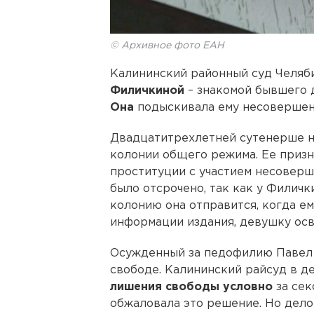
© Архивное фото ЕАН
Калининский районный суд Челяб
Филичкиной
– знакомой бывшего
Она
подыскивала ему несовершен
Двадцатитрехлетней сутенерше на
колонии общего режима. Ее призн
проституции с участием несоверш
было отсрочено, так как у Филичк
колонию она отправится, когда ему
информации издания, девушку осв
Осужденный за педофилию Павел 
свободе. Калининский райсуд в д
лишения свободы условно
за сек
обжаловала это решение. Но дело