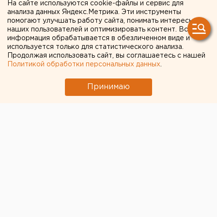
На сайте используются cookie-файлы и сервис для
вертолете, чтобы помочь
анализа данных Яндекс.Метрика. Эти инструменты
помогают улучшать работу сайта, понимать интересы
жертвам крупного ДТП
наших пользователей и оптимизировать контент. Вся
возле Алапаевска
информация обрабатывается в обезличенном виде и
используется только для статистического анализа.
Продолжая использовать сайт, вы соглашаетесь с нашей
В минздраве рассказали о состоянии
Политикой обработки персональных данных
.
пострадавших в крупном ДТП возле Алапаевска
Принимаю