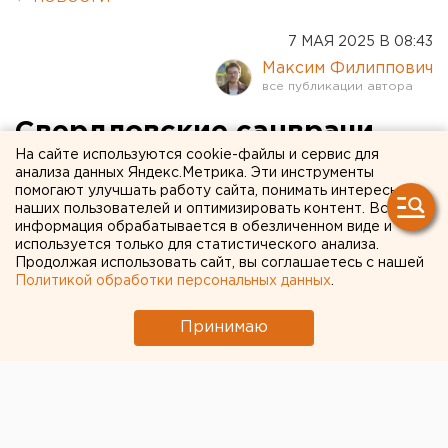
7 МАЯ 2025 В 08:43
Максим Филиппович
Свердловские санврачи
На сайте используются cookie-файлы и сервис для
проведут расследование
анализа данных Яндекс.Метрика. Эти инструменты
помогают улучшать работу сайта, понимать интересы
из-за отравления
наших пользователей и оптимизировать контент. Вся
пассажиров аэропорта
информация обрабатывается в обезличенном виде и
используется только для статистического анализа.
Продолжая использовать сайт, вы соглашаетесь с нашей
Роспотребнадзор организует проверку из-за
Политикой обработки персональных данных
.
информации об отравлении пассажиров
екатеринбургского аэропорта
Принимаю