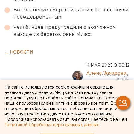
Возвращение смертной казни в России сочли
преждевременным
Челябинцев предупредили о возможном
выходе из берегов реки Миасс
← НОВОСТИ
14 МАЯ 2025 В 00:12
Алена Захарова
На сайте используются cookie-файлы и сервис для
«Трактор» забросил две
анализа данных Яндекс.Метрика. Эти инструменты
помогают улучшать работу сайта, понимать интересы
шайбы за 13 секунд и
наших пользователей и оптимизировать контент. Вся
информация обрабатывается в обезличенном виде и
выиграл в первом матче
используется только для статистического анализа.
Продолжая использовать сайт, вы соглашаетесь с нашей
финала КХЛ
Политикой обработки персональных данных
.