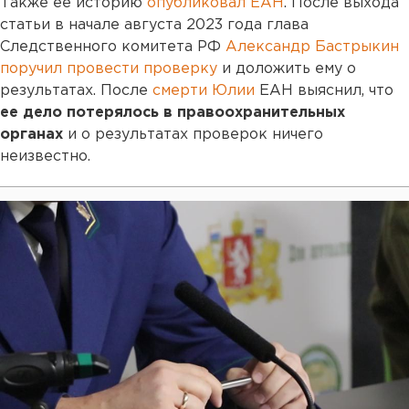
Также ее историю
опубликовал ЕАН
. После выхода
статьи в начале августа 2023 года глава
Следственного комитета РФ
Александр Бастрыкин
поручил провести проверку
и доложить ему о
результатах. После
смерти Юлии
ЕАН выяснил, что
ее дело потерялось в правоохранительных
органах
и о результатах проверок ничего
неизвестно.