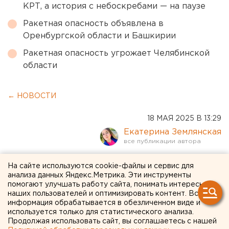
КРТ, а история с небоскребами — на паузе
Ракетная опасность объявлена в
Оренбургской области и Башкирии
Ракетная опасность угрожает Челябинской
области
← НОВОСТИ
18 МАЯ 2025 В 13:29
Екатерина Землянская
У пролетавшего над
На сайте используются cookie-файлы и сервис для
анализа данных Яндекс.Метрика. Эти инструменты
Челябинском самолета
помогают улучшать работу сайта, понимать интересы
наших пользователей и оптимизировать контент. Вся
отпал топливный бак
информация обрабатывается в обезличенном виде и
используется только для статистического анализа.
Продолжая использовать сайт, вы соглашаетесь с нашей
У самолета отпал топливный бак над