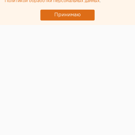
Политикой обработки персональных данных
.
Челябинском
Принимаю
© Архивное фото ЕАН
У учебного самолета, пролетавшего над
Челябинском,
отпал топливный бак.
Жители города,