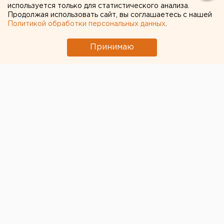
Женщины смогут инвестировать маткапитал в
используется только для статистического анализа.
Продолжая использовать сайт, вы соглашаетесь с нашей
долгосрочные инструменты
Политикой обработки персональных данных
.
Принимаю
Материнский капитал следует разрешить тратить
на долгосрочные сбережения, накопительное