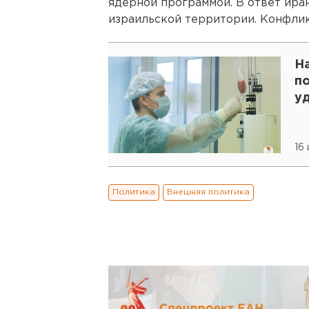
ядерной программой. В ответ ира
израильской территории. Конфлик
Н
п
у
16
Политика
Внешняя политика