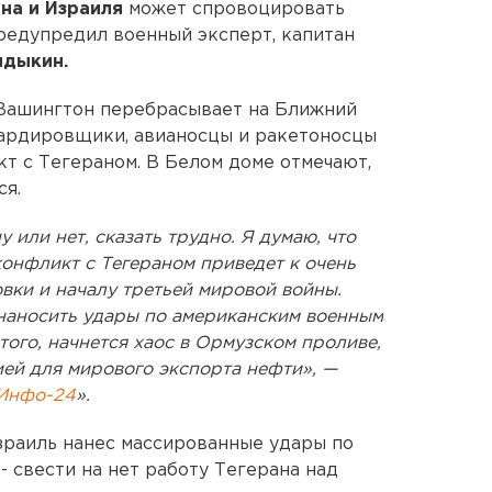
на и Израиля
может спровоцировать
редупредил военный эксперт, капитан
ндыкин.
 Вашингтон перебрасывает на Ближний
бардировщики, авианосцы и ракетоносцы
кт с Тегераном. В Белом доме отмечают,
ся.
или нет, сказать трудно. Я думаю, что
онфликт с Тегераном приведет к очень
вки и началу третьей мировой войны.
 наносить удары по американским военным
того, начнется хаос в Ормузском проливе,
ей для мирового экспорта нефти», —
Инфо-24
».
Израиль нанес массированные удары по
- свести на нет работу Тегерана над