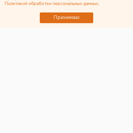
Политикой обработки персональных данных
.
Принимаю
© ЕАН. Открытие «Зарницы 2.0» в Екатеринбурге
В Екатеринбурге на полигоне «Свердловский»
открылся окружной этап
Всероссийской военно-
патриотической игры «Зарница 2.0». Как сообщил в