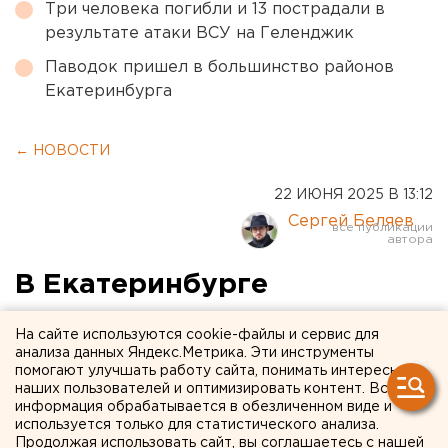
Три человека погибли и 13 пострадали в
результате атаки ВСУ на Геленджик
Паводок пришел в большинство районов
Екатеринбурга
← НОВОСТИ
22 ИЮНЯ 2025 В 13:12
Сергей Беляев
В Екатеринбурге
стартовала детская
На сайте используются cookie-файлы и сервис для
«Зарница 2.0»
анализа данных Яндекс.Метрика. Эти инструменты
помогают улучшать работу сайта, понимать интересы
наших пользователей и оптимизировать контент. Вся
В Екатеринбурге провели реконструкцию
информация обрабатывается в обезличенном виде и
сражения ВОВ перед патриотической игрой
используется только для статистического анализа.
Продолжая использовать сайт, вы соглашаетесь с нашей
«Зарница 2.0»