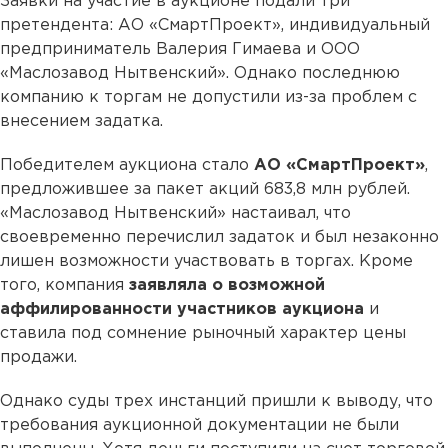
Заявки на участие в аукционе подали три
претендента: АО «СмартПроект», индивидуальный
предприниматель Валерия Гимаева и ООО
«Маслозавод Нытвенский». Однако последнюю
компанию к торгам не допустили из-за проблем с
внесением задатка.
Победителем аукциона стало
АО «СмартПроект»
,
предложившее за пакет акций 683,8 млн рублей.
«Маслозавод Нытвенский» настаивал, что
своевременно перечислил задаток и был незаконно
лишен возможности участвовать в торгах. Кроме
того, компания
заявляла о возможной
аффилированности участников аукциона
и
ставила под сомнение рыночный характер цены
продажи.
Однако суды трех инстанций пришли к выводу, что
требования аукционной документации не были