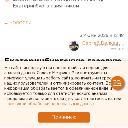
Екатеринбурга памятником
← НОВОСТИ
3 ИЮНЯ 2026 В 12:48
Сергей Беляев
Екатеринбургскую газовую
На сайте используются cookie-файлы и сервис для
компанию оштрафовали за
анализа данных Яндекс.Метрика. Эти инструменты
помогают улучшать работу сайта, понимать интересы
завышение тарифов
наших пользователей и оптимизировать контент. Вся
информация обрабатывается в обезличенном виде и
«Екатеринбурггаз» оштрафован за завышение
используется только для статистического анализа.
Продолжая использовать сайт, вы соглашаетесь с нашей
цен на обслуживание оборудования
Политикой обработки персональных данных
.
Принимаю