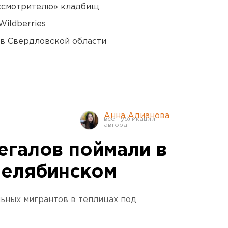
 «смотрителю» кладбищ
ildberries
 в Свердловской области
Анна Адианова
егалов поймали в
Челябинском
ьных мигрантов в теплицах под