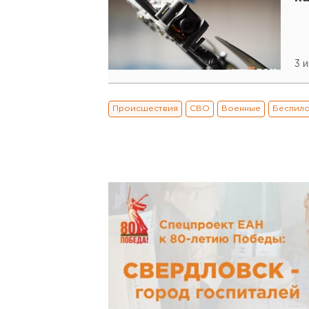
3 
Происшествия
СВО
Военные
Беспил