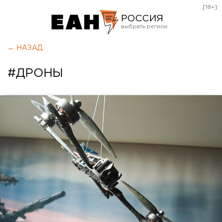
[18+]
РОССИЯ
Екатеринбург
← НАЗАД
Челябинск
#ДРОНЫ
Курган
Оренбург