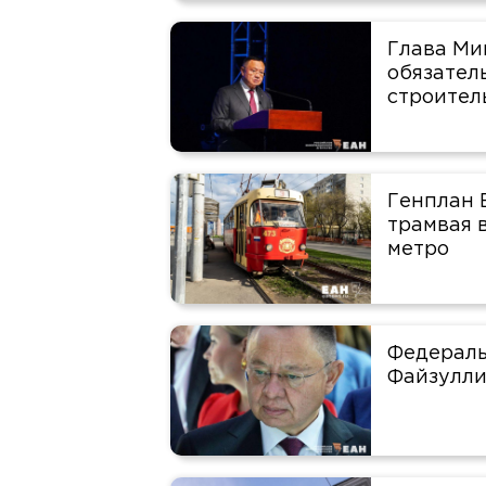
Глава Ми
обязател
строител
Генплан 
трамвая 
метро
Федераль
Файзулли