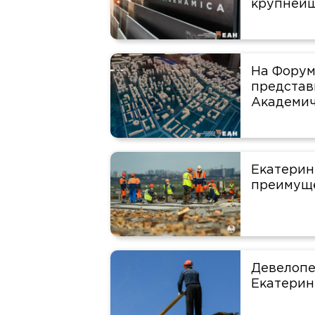
крупнейш
На Форум
представ
Академич
Екатерин
преимуще
Девелопе
Екатерин