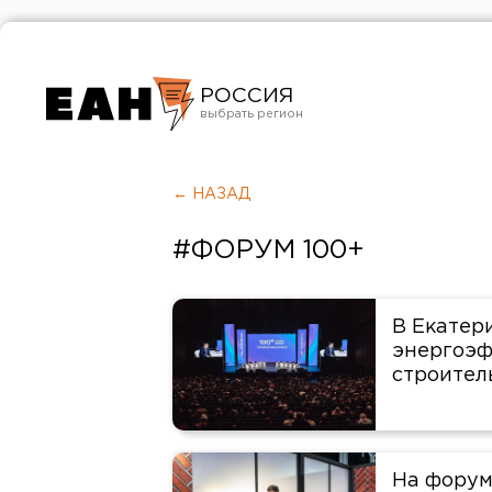
РОССИЯ
Екатеринбург
Челябинск
← НАЗАД
Курган
#ФОРУМ 100+
Оренбург
В Екатер
энергоэф
строител
На форум