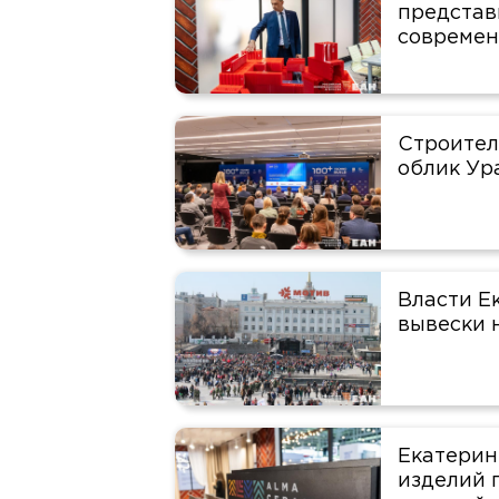
представ
современ
Строител
облик У
Власти Е
вывески 
Екатерин
изделий 