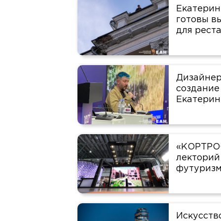
Екатерин
готовы в
для рест
Дизайнер
создание
Екатерин
«КОРТРОС
лекторий 
футуризм
Искусств