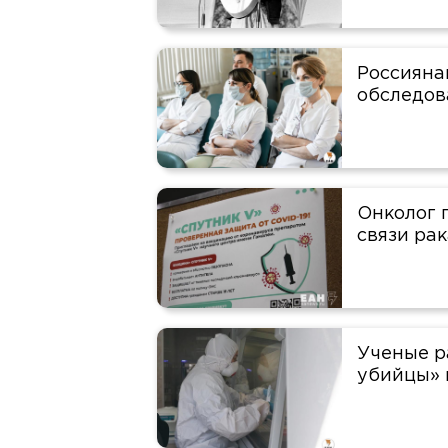
Россияна
обследов
Онколог 
связи ра
Ученые р
убийцы» 