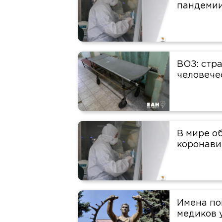
пандемии
ВОЗ: стр
человече
В мире о
коронави
Имена по
медиков 