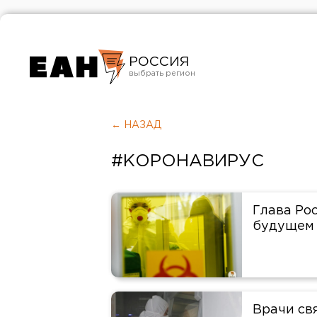
РОССИЯ
Екатеринбург
Челябинск
← НАЗАД
Курган
#КОРОНАВИРУС
Оренбург
Глава Ро
будущем 
Врачи св