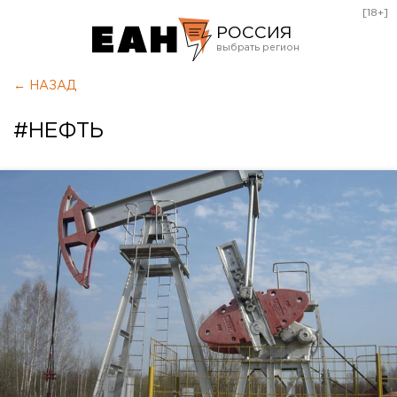
[18+]
РОССИЯ
Екатеринбург
← НАЗАД
Челябинск
#НЕФТЬ
Курган
Оренбург