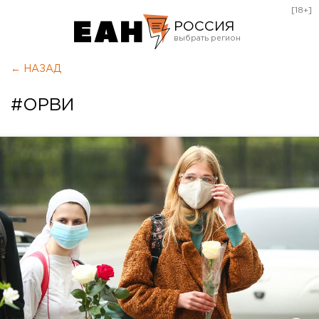
[18+]
РОССИЯ
Екатеринбург
← НАЗАД
Челябинск
#ОРВИ
Курган
Оренбург