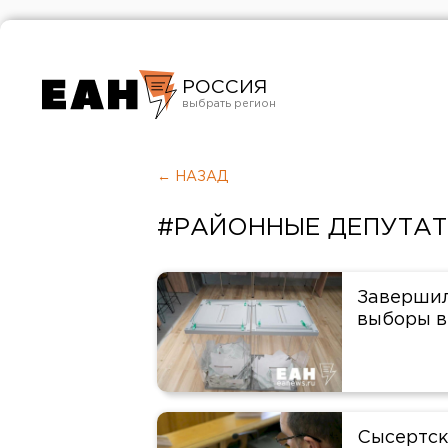
РОССИЯ
Екатеринбург
Челябинск
← НАЗАД
Курган
#РАЙОННЫЕ ДЕПУТА
Оренбург
Завершил
выборы в
Сысертск