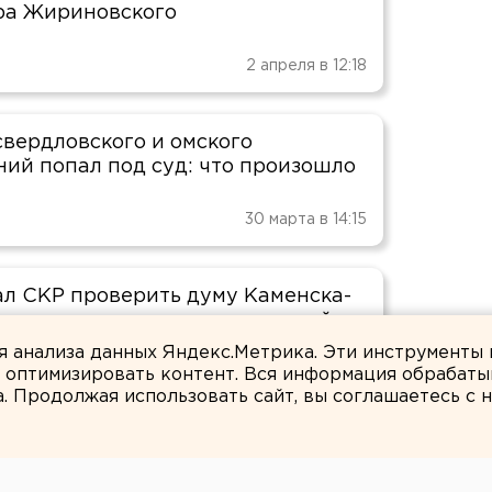
ра Жириновского
2 апреля в 12:18
свердловского и омского
ний попал под суд: что произошло
30 марта в 14:15
ал СКР проверить думу Каменска-
го из-за сомнительных решений
ля анализа данных Яндекс.Метрика. Эти инструменты
и оптимизировать контент. Вся информация обрабаты
27 марта в 16:50
а. Продолжая использовать сайт, вы соглашаетесь с
Оренбургского горсовета Мошков
СВО