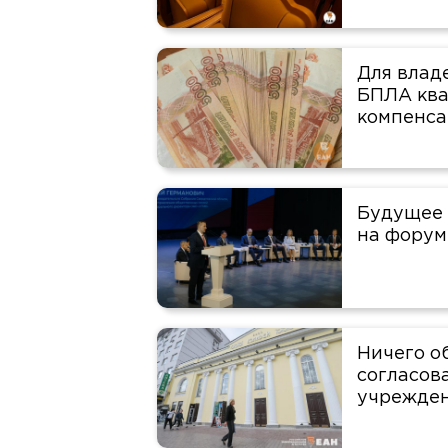
Для влад
БПЛА ква
компенс
Будущее 
на форум
Ничего о
согласов
учрежден