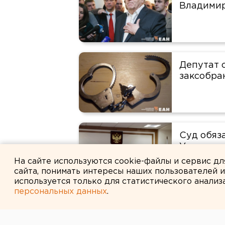
Владими
Депутат 
заксобра
Суд обяз
Уральско
На сайте используются cookie-файлы и сервис д
сайта, понимать интересы наших пользователей 
используется только для статистического анализ
персональных данных
.
Депутат 
ушел на 