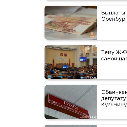
Выплаты 
Оренбур
Тему ЖКХ
самой на
Обвиняем
депутату
Кузьмину