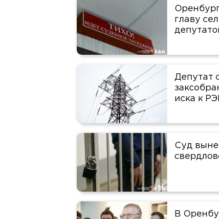
Оренбург
главу сел
депутато
Депутат 
заксобра
иска к РЭ
Суд выне
свердлов
В Оренбу