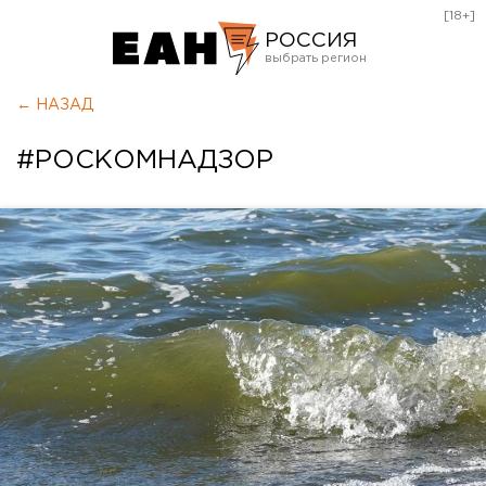
[18+]
РОССИЯ
Екатеринбург
← НАЗАД
Челябинск
#РОСКОМНАДЗОР
Курган
Оренбург