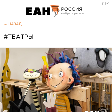
[18+]
РОССИЯ
Екатеринбург
← НАЗАД
Челябинск
#ТЕАТРЫ
Курган
Оренбург