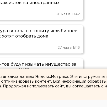
 таксистов на иностранных
28 мая в 10:42
ура встала на защиту челябинцев,
х хотят отобрать дома
27 мая в 13:16
нтов будут изымать имущество за
тацию ВС РФ и распространение
ля анализа данных Яндекс.Метрика. Эти инструменты
и оптимизировать контент. Вся информация обрабаты
26 мая в 20:20
а. Продолжая использовать сайт, вы соглашаетесь с
ссказал, какие преступления не
ока давности