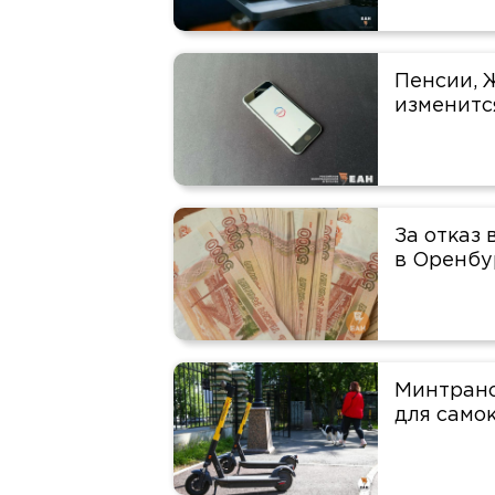
Пенсии, Ж
изменится
За отказ
в Оренбу
Минтранс
для само