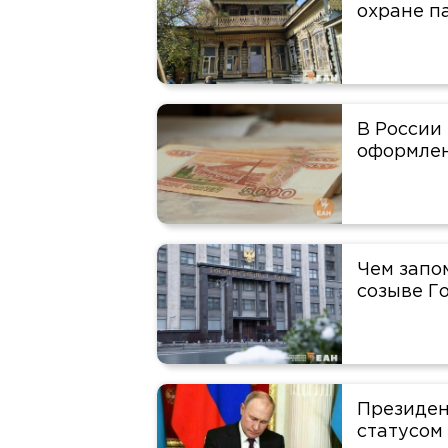
охране п
В России
оформлен
Чем запо
созыве Г
Президен
статусом