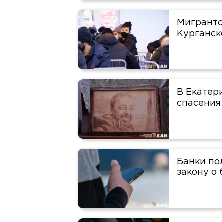
Мигранто
Курганск
В Екатер
спасения
Банки по
закону о