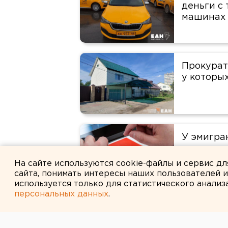
деньги с
машинах
Прокурат
у которы
У эмигра
дискреди
фейков
На сайте используются cookie-файлы и сервис д
сайта, понимать интересы наших пользователей 
используется только для статистического анализ
персональных данных
.
Путин ра
имеют ср