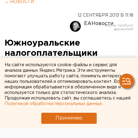
← НОВОСТИ
12 СЕНТЯБРЯ 2013 В 11:18
ЕАНовости
Южноуральские
налогоплательщики
заплатили 87 миллиардов
На сайте используются cookie-файлы и сервис для
анализа данных Яндекс.Метрика. Эти инструменты
рублей
помогают улучшать работу сайта, понимать интересы
наших пользователей и оптимизировать контент. Вся
информация обрабатывается в обезличенном виде и
В Челябинской области снизились поступления
используется только для статистического анализа.
налога на добавленную стоимость.
Продолжая использовать сайт, вы соглашаетесь с нашей
Политикой обработки персональных данных
.
За восемь месяцев 2013 года налогоплательщики
Челябинской области перечислили в
Принимаю
консолидированный бюджет РФ 87,1 миллиарда
рублей. Это больше показателя января-августа