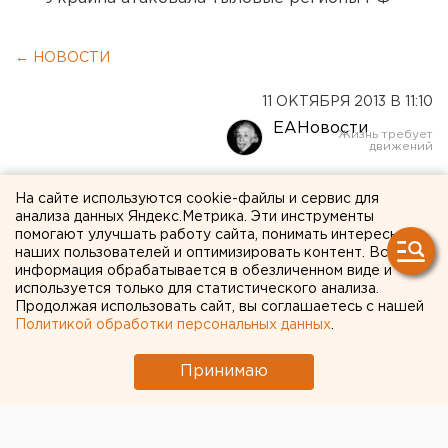
← НОВОСТИ
11 ОКТЯБРЯ 2013 В 11:10
ЕАНовости
Жители Екатеринбурга
На сайте используются cookie-файлы и сервис для
анализа данных Яндекс.Метрика. Эти инструменты
требуют снести паркинг у
помогают улучшать работу сайта, понимать интересы
«Гринвича»
наших пользователей и оптимизировать контент. Вся
информация обрабатывается в обезличенном виде и
используется только для статистического анализа.
Гигантскую парковку могут сильно урезать.
Продолжая использовать сайт, вы соглашаетесь с нашей
Политикой обработки персональных данных
.
Жители Екатеринбурга требуют от властей
Принимаю
разобраться с паркингом на улице Вайнера, возле
«Гринвича», отстроенным компанией «Малышева 73».
Об этом они написали в официальном городском
блоге, передает корреспондент агентства ЕАН.