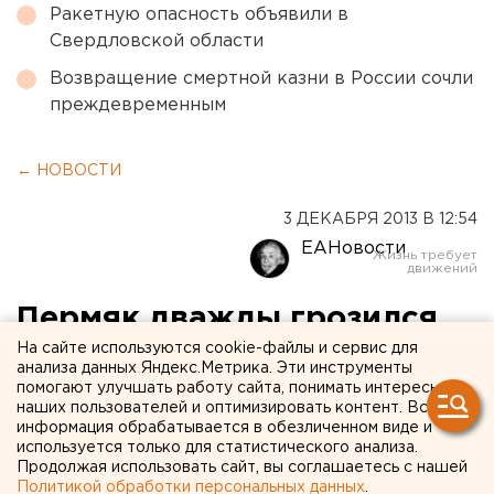
Ракетную опасность объявили в
Свердловской области
Возвращение смертной казни в России сочли
преждевременным
← НОВОСТИ
3 ДЕКАБРЯ 2013 В 12:54
ЕАНовости
Пермяк дважды грозился
взорвать себя в
На сайте используются cookie-файлы и сервис для
анализа данных Яндекс.Метрика. Эти инструменты
собственной квартире
помогают улучшать работу сайта, понимать интересы
наших пользователей и оптимизировать контент. Вся
информация обрабатывается в обезличенном виде и
Житель Прикамья пытался покончить с собой и
используется только для статистического анализа.
Продолжая использовать сайт, вы соглашаетесь с нашей
взорвать дом.
Политикой обработки персональных данных
.